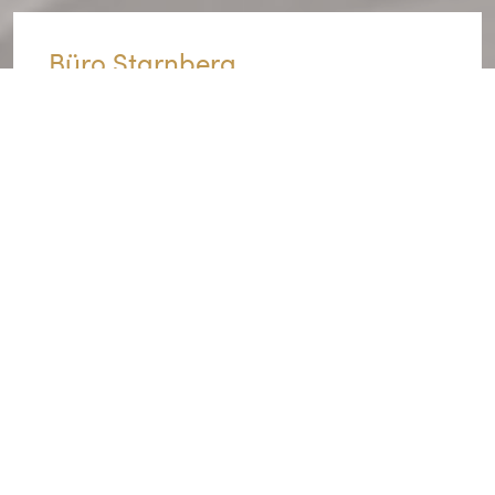
Büro Starnberg
Maximilianstraße 4b
82319 Starnberg
T
+49 8151 1875824
info@sitoa.de
Büro Straßlach
Gewerbestraße 13
82064 Straßlach